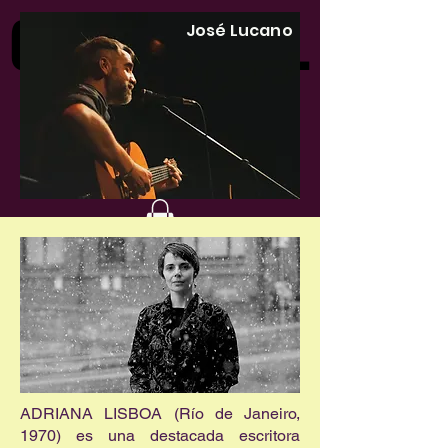
CINE DE PAPEL
CINE DE PAPEL
José Lucano
Libros nuevos y leídos
ADRIANA LISBOA (Río de Janeiro,
1970) es una destacada escritora